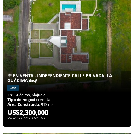
🪧 EN VENTA . INDEPENDIENTE CALLE PRIVADA, LA
GUÁCIMA 🏡🌿
Casa
En:
Guácima, Alajuela
Tipo de negocio:
Venta
Área Construida
: 913 m²
US$2,300,000
DÓLARES AMERICANOS