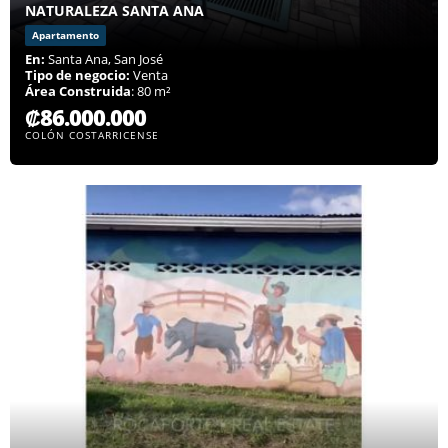
NATURALEZA SANTA ANA
Apartamento
En:
Santa Ana, San José
Tipo de negocio:
Venta
Área Construida
: 80 m²
₡86.000.000
COLÓN COSTARRICENSE