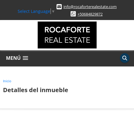
info@rocaforterealestate.com
Select Language
▼
+50684829872
MENÚ
Inicio
Detalles del inmueble