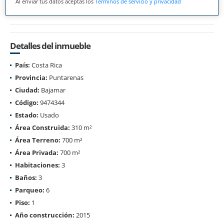
Al enviar tus datos aceptas los
Términos de servicio y privacidad
Detalles del inmueble
País:
Costa Rica
Provincia:
Puntarenas
Ciudad:
Bajamar
Código:
9474344
Estado:
Usado
Área Construida:
310 m²
Área Terreno:
700 m²
Área Privada:
700 m²
Habitaciones:
3
Baños:
3
Parqueo:
6
Piso:
1
Año construcción:
2015