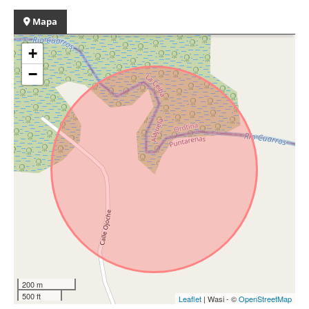
Mapa
+
−
200 m
500 ft
Leaflet
| Wasi - ©
OpenStreetMap