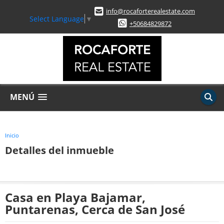
info@rocaforterealestate.com
Select Language
▼
+50684829872
MENÚ
Inicio
Detalles del inmueble
Casa en Playa Bajamar,
Puntarenas, Cerca de San José