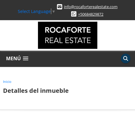
info@rocaforterealestate.com
Select Language
▼
+50684829872
MENÚ
Inicio
Detalles del inmueble