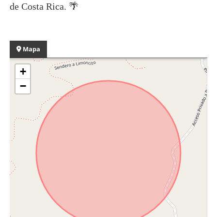
de Costa Rica. 🌴
Mapa
+
−