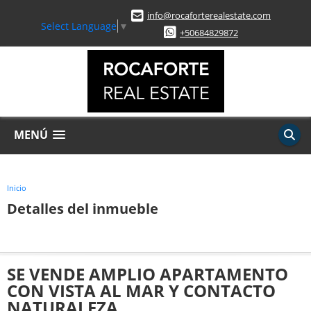
info@rocaforterealestate.com
Select Language
▼
+50684829872
MENÚ
Inicio
Detalles del inmueble
SE VENDE AMPLIO APARTAMENTO
CON VISTA AL MAR Y CONTACTO
NATURALEZA