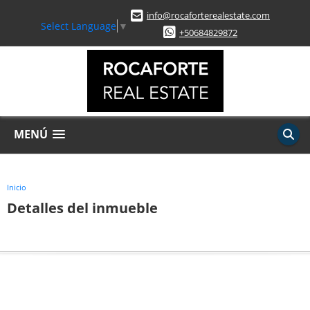
info@rocaforterealestate.com
Select Language
▼
+50684829872
MENÚ
Inicio
Detalles del inmueble